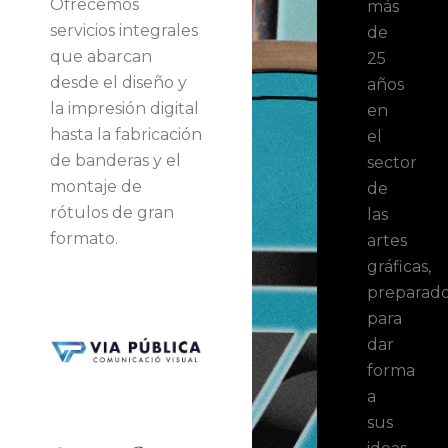
Ofrecemos
más
servicios integrales
de
que abarcan
25
desde el diseño y
años
la impresión digital
en
hasta la fabricación
el
de banderas y el
sector
montaje de
de
rótulos de gran
las
formato.
artes
gráficas,
preparad
para
dar
forma
a
sus