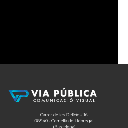
chapa
MÁS
a
lisa,
los
pared,
peatones.
etc.
LEER
LEER
MÁS
MÁS
Carrer de les Delícies, 16,
08940 · Cornellà de Llobregat
(Barcelona)