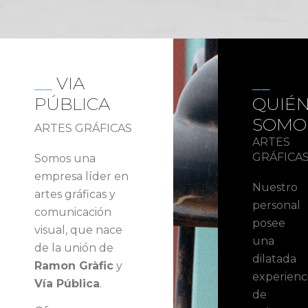
VIA
PÚBLICA
QUIÉ
SOMO
ARTES GRÁFICAS
ARTES
GRÁFICA
Somos una
empresa líder en
Nuestro
artes gráficas y
personal
comunicación
posee
visual, que nace
una
de la unión de
dilatada
Ramon Gràfic
y
experienc
Vía Pública
.
de