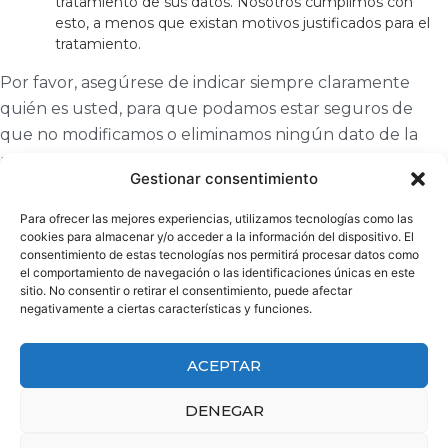
tratamiento de sus datos. Nosotros cumplimos con
esto, a menos que existan motivos justificados para el
tratamiento.
Por favor, asegúrese de indicar siempre claramente
quién es usted, para que podamos estar seguros de
que no modificamos o eliminamos ningún dato de la
persona equivocada.
Gestionar consentimiento
8. ENVIANDO
Para ofrecer las mejores experiencias, utilizamos tecnologías como las
cookies para almacenar y/o acceder a la información del dispositivo. El
consentimiento de estas tecnologías nos permitirá procesar datos como
UNA
el comportamiento de navegación o las identificaciones únicas en este
sitio. No consentir o retirar el consentimiento, puede afectar
RECLAMACIÓN
negativamente a ciertas características y funciones.
ACEPTAR
Si no está satisfecho con la forma en que tratamos o
procesamos sus datos personales, tiene derecho a
DENEGAR
presentar una queja a la Autoridad de protección de