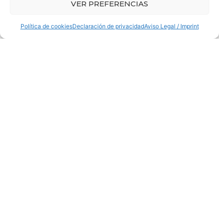
VER PREFERENCIAS
datos.
Política de cookies
Declaración de privacidad
Aviso Legal / Imprint
9. DATOS DE
CONTACTO
Via pública comunicación visual, S.L.
Carrer de les Delícies, 16
08940 · Cornellà de Llobregat
(Barcelona)
España
Web:
https://viapublica.com
Correo electrónico:
via@
viapublic.com
Número de teléfono: 933761148
10. SOLICITUDES