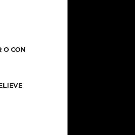
R O CON
ELIEVE