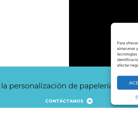
Para ofrecer
almacenar y/
tecnologías
identificaci
afectar nega
AC
a la personalización de papelería que n
P
CONTÁCTANOS