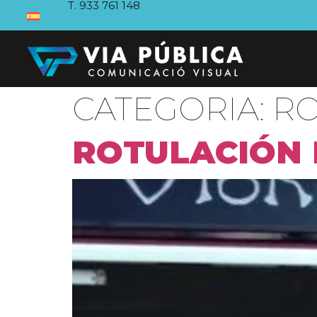
T. 933 761 148
CATEGORIA:
RO
ROTULACIÓN