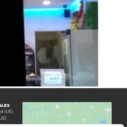
ALES
ad (UE)
(UE)
nt