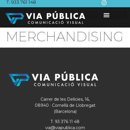
T. 933 761 148
MERCHANDISING
Carrer de les Delícies, 16,
08940 · Cornellà de Llobregat
(Barcelona)
T. 93 376 11 48
via@viapublica.com