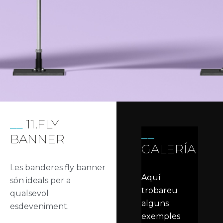
11.FLY
BANNER
GALERÍA
Les banderes fly banner
Aquí
són ideals per a
trobareu
qualsevol
alguns
esdeveniment.
exemples