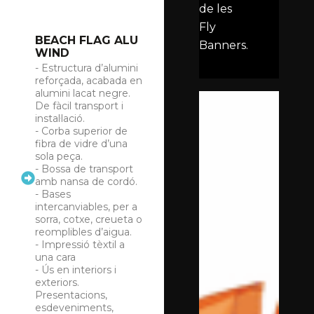
de les
Fly
BEACH FLAG ALU
Banners.
WIND
- Estructura d’alumini
reforçada, acabada en
alumini lacat negre.
De fàcil transport i
instal·lació.
- Corba superior de
fibra de vidre d’una
sola peça.
- Bossa de transport
amb nansa de cordó.
- Bases
intercanviables, per a
sorra, cotxe, creueta o
reomplibles d’aigua.
- Impressió tèxtil a
una cara
- Ús en interiors i
exteriors.
Presentacions,
esdeveniments,