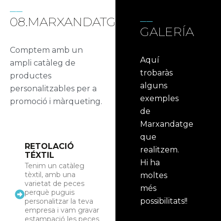
08.MARXANDATGE
GALERÍA
Comptem amb un
Aquí
ampli catàleg de
trobaràs
productes
alguns
personalitzables per a
exemples
promoció i màrqueting.
de
Marxandatge
que
RETOLACIÓ
realitzem.
TÉXTIL
Hi ha
Tenim un catàleg
tèxtil, amb una
moltes
varietat de peces
més
perquè puguis
possibilitats!!
personalitzar la teva
empresa i vam gravar
estampació les peces