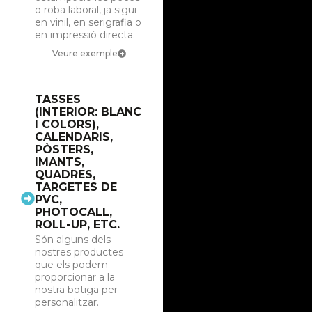
o roba laboral, ja sigui
en vinil, en serigrafia o
en impressió directa.
Veure exemple
TASSES
(INTERIOR: BLANC
I COLORS),
CALENDARIS,
PÒSTERS,
IMANTS,
QUADRES,
TARGETES DE
PVC,
PHOTOCALL,
ROLL-UP, ETC.
Són alguns dels
nostres productes
que els podem
proporcionar a la
nostra botiga per
personalitzar.