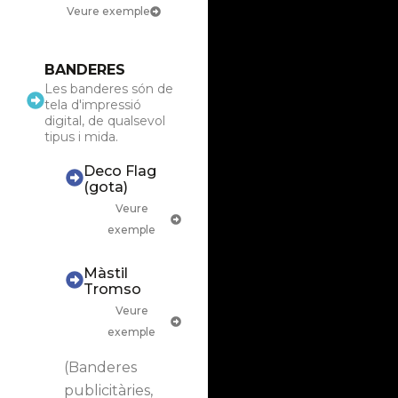
Veure exemple
BANDERES
Les banderes són de
tela d'impressió
digital, de qualsevol
tipus i mida.
Deco Flag
(gota)
Veure
exemple
Màstil
Tromso
Veure
exemple
(Banderes
publicitàries,