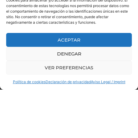
cookies para almacenar y/o acceder a la información del dispositivo. El
consentimiento de estas tecnologías nos permitirá procesar datos como
el comportamiento de navegación o las identificaciones únicas en este
sitio. No consentir o retirar el consentimiento, puede afectar
negativamente a ciertas características y funciones.
ACEPTAR
DENEGAR
Carrer de les Delícies, 16,
VER PREFERENCIAS
08940 · Cornellà de Llobregat
(Barcelona)
Política de cookies
Declaración de privacidad
Aviso Legal / Imprint
T. 93 376 11 48
via@viapublica.com
PÁGINAS DEL SITIO
Vía Pública