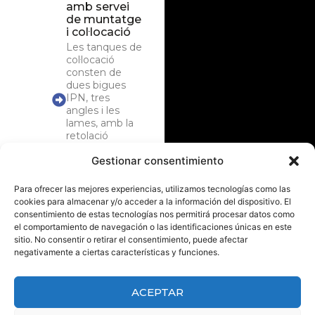
amb servei
de muntatge
i col·locació
Les tanques de
col·locació
consten de
dues bigues
IPN, tres
angles i les
lames, amb la
retolació
desitjada.
Gestionar consentimiento
Aquesta tanca
es col·loca
directament a
Para ofrecer las mejores experiencias, utilizamos tecnologías como las
la superfície
cookies para almacenar y/o acceder a la información del dispositivo. El
desitjada.
consentimiento de estas tecnologías nos permitirá procesar datos como
el comportamiento de navegación o las identificaciones únicas en este
Tanques
sitio. No consentir o retirar el consentimiento, puede afectar
sense
negativamente a ciertas características y funciones.
col·locació
En aquest tipus
de tanca fem el
ACEPTAR
lliurament
directament al