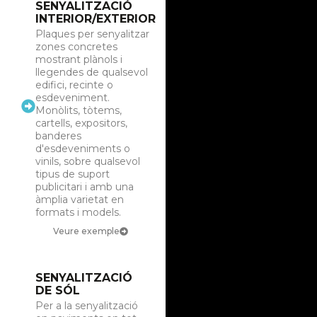
SENYALITZACIÓ
INTERIOR/EXTERIOR
Plaques per senyalitzar
zones concretes
mostrant plànols i
llegendes de qualsevol
edifici, recinte o
esdeveniment.
Monòlits, tòtems,
cartells, expositors,
banderes
d'esdeveniments o
vinils, sobre qualsevol
tipus de suport
publicitari i amb una
àmplia varietat en
formats i models.
Veure exemple
SENYALITZACIÓ
DE SÓL
Per a la senyalització