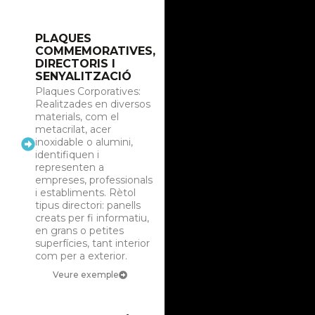
PLAQUES
COMMEMORATIVES,
DIRECTORIS I
SENYALITZACIÓ
Plaques Corporatives:
Realitzades en diversos
materials, com el
metacrilat, acer
inoxidable o alumini,
identifiquen i
representen a
empreses, professionals
i establiments. Rètol
tipus directori: panells
creats per fi informatiu,
en grans o petites
superfícies, tant interior
com per a exterior.
Veure exemple