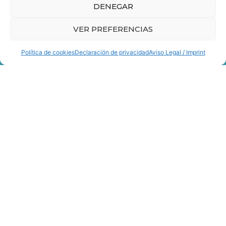
DENEGAR
client.
Veure exemple
VER PREFERENCIAS
Política de cookies
Declaración de privacidad
Aviso Legal / Imprint
Els tipus de retolacions es poden combinar
CONTACTA'NS