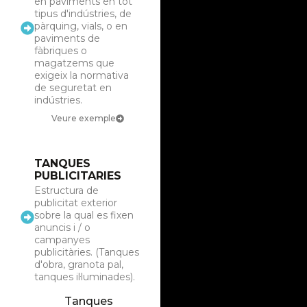
en paviments en tot
tipus d'indústries, de
pàrquing, vials, o en
paviments de
fàbriques o
magatzems que
exigeix la normativa
de seguretat en
indústries.
Veure exemple
TANQUES
PUBLICITARIES
Estructura de
publicitat exterior
sobre la qual es fixen
anuncis i / o
campanyes
publicitàries. (Tanques
d'obra, granota pal,
tanques il·luminades).
Tanques