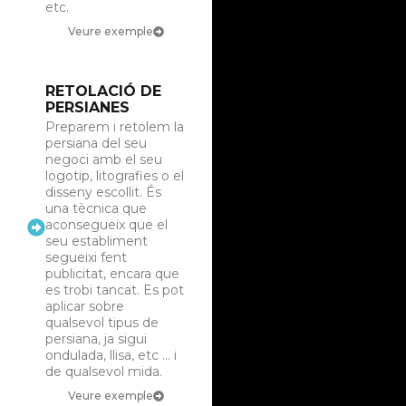
etc.
Veure exemple
RETOLACIÓ DE
PERSIANES
Preparem i retolem la
persiana del seu
negoci amb el seu
logotip, litografies o el
disseny escollit. És
una tècnica que
aconsegueix que el
seu establiment
segueixi fent
publicitat, encara que
es trobi tancat. Es pot
aplicar sobre
qualsevol tipus de
persiana, ja sigui
ondulada, llisa, etc ... i
de qualsevol mida.
Veure exemple