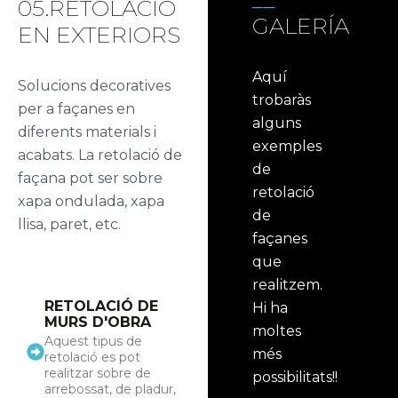
05.RETOLACIÓ
GALERÍA
EN EXTERIORS
Aquí
Solucions decoratives
trobaràs
per a façanes en
alguns
diferents materials i
exemples
acabats. La retolació de
de
façana pot ser sobre
retolació
xapa ondulada, xapa
de
llisa, paret, etc.
façanes
que
realitzem.
RETOLACIÓ DE
Hi ha
MURS D'OBRA
moltes
Aquest tipus de
més
retolació es pot
realitzar sobre de
possibilitats!!
arrebossat, de pladur,