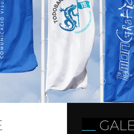
E
GALE