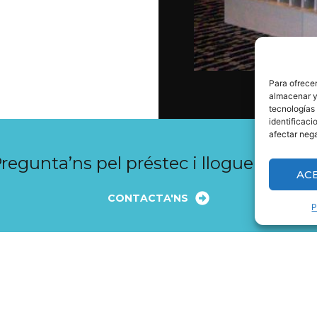
Para ofrecer
almacenar y/
tecnologías
identificaci
afectar nega
regunta’ns pel préstec i lloguer de pal
AC
CONTACTA'NS
P
PÁGINAS DEL SITIO
CONDICIONES LEG
Vía Pública