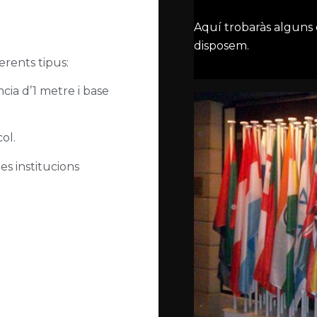
Aquí trobaràs alguns
disposem.
erents tipus:
cia d’1 metre i base
ol.
es institucions