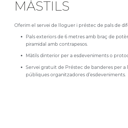
MÀSTILS
Oferim el servei de lloguer i préstec de pals de dif
Pals exteriors de 6 metres amb braç de potèn
piramidal amb contrapesos.
Màtils dinterior per a esdeveniments o protoc
Servei gratuït de Préstec de banderes per a l
públiques organitzadores d’esdeveniments.