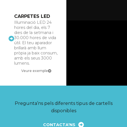
CARPETES LED
Il·luminació LED 24
hores del dia, els 7
dies de la setmana i
30.000 hores de vida
útil. El teu aparador
brillarà amb llum
pròpia ja baix consum,
amb els seus 3000
lumens.
Veure exemple
Pregunta’ns pels diferents tipus de cartells
disponibles
CONTACTA'NS