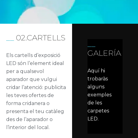
02.CARTELLS
GALERÍA
Els cartells d’exposició
LED són l’element ideal
Aquí hi
per a qualsevol
trobaràs
aparador que vulgui
alguns
cridar l’atenció: publicita
exemples
les teves ofertes de
de les
forma cridanera o
carpetes
presenta el teu catàleg
LED.
des de l’aparador o
l’interior del local.